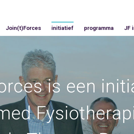
Join(t)Forces
initiatief
programma
JF 
orces is een initi
ed Fysiotherap