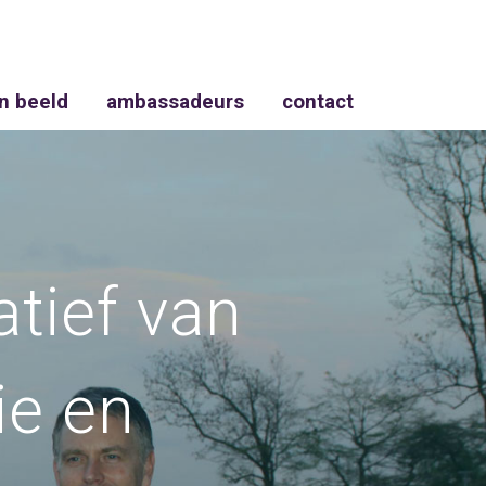
in beeld
ambassadeurs
contact
atief van
ie en